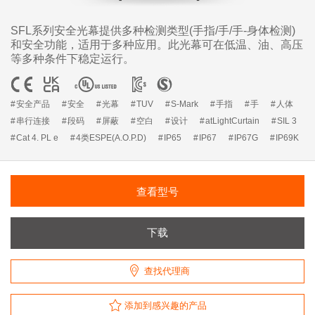
SFL系列安全光幕提供多种检测类型(手指/手/手-身体检测)
和安全功能，适用于多种应用。此光幕可在低温、油、高压
等多种条件下稳定运行。
安全产品
安全
光幕
TUV
S-Mark
手指
手
人体
串行连接
段码
屏蔽
空白
设计
atLightCurtain
SIL 3
Cat 4. PL e
4类ESPE(A.O.P.D)
IP65
IP67
IP67G
IP69K
查看型号
下载
查找代理商
添加到感兴趣的产品