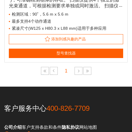
光束通道，可根据检测要求单独或同时激活。 扫描仪还
可设置集中监控区域和非检测区域，灵活应用于多种环
检测区域：90˚，5.6 m x 5.6 m
境。 以太网通信允许使用PC轻松配置。用户还可使用
最多支持4个动作通道
提供的红外遥控器配置和管理单元。
紧凑尺寸(W125 x H80.3 x L88 mm)适用于多种应用
添加到感兴趣的产品
型号查找器
1
客户服务中心
400-826-7709
公司介绍
客户支持
条款和条件
隐私协议
网站地图