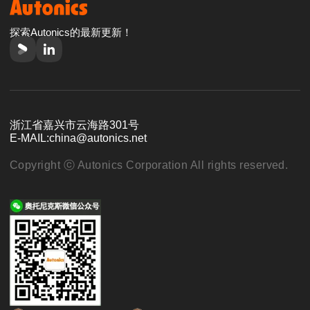
探索Autonics的最新更新！
浙江省嘉兴市云海路301号
E-MAIL:
china@autonics.net
Copyright ⓒ Autonics Corporation All rights reserved.