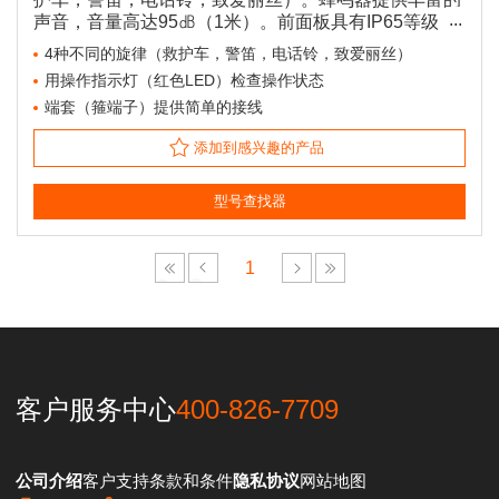
声音，音量高达95㏈（1米）。前面板具有IP65等级，
并且可以安全地应用于潮湿或灰尘环境中。
4种不同的旋律（救护车，警笛，电话铃，致爱丽丝）
用操作指示灯（红色LED）检查操作状态
端套（箍端子）提供简单的接线
添加到感兴趣的产品
型号查找器
1
客户服务中心
400-826-7709
公司介绍
客户支持
条款和条件
隐私协议
网站地图