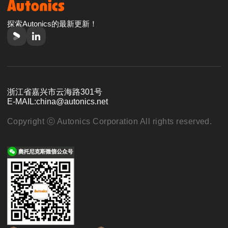
探索Autonics的最新更新！
浙江省嘉兴市云海路301号
E-MAIL:
china@autonics.net
Copyright ⓒ Autonics Corporation All rights reserved.