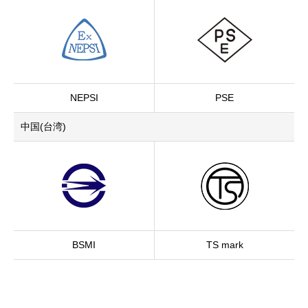
NEPSI
PSE
中国(台湾)
BSMI
TS mark