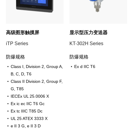
高级图形触摸屏
显示型压力变送器
iTP Series
KT-302H Series
防爆规格
防爆规格
Class I, Division 2, Group A,
Ex d IIC T6
B, C, D, T6
Class II Division 2, Group F,
G, T85
IECEx UL 25.0006 X
Ex ic ec IIC T6 Gc
Ex tc IIIC T85 Dc
UL 25 ATEX 3333 X
e II 3 G, e II 3 D